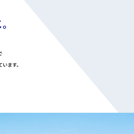
に。
で
ています。