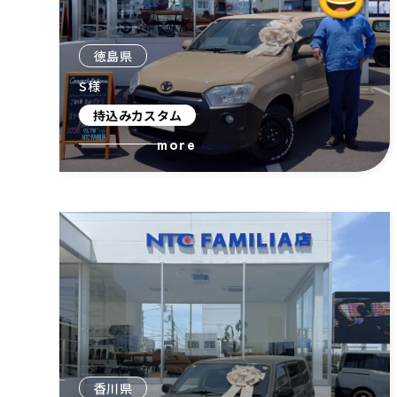
徳島県
S様
持込みカスタム
more
香川県