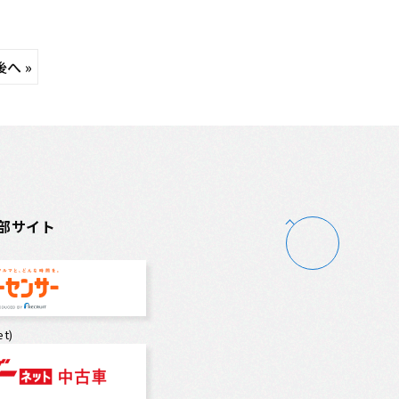
へ »
部サイト
t)