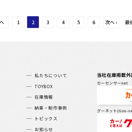
前へ
1
2
3
4
5
6
次へ ›
最後
当社在庫掲載外
私たちについて
カーセンサーnet
TOYBOX
在庫情報
納車・制作事例
グーネット(Goo-ne
トピックス
お知らせ