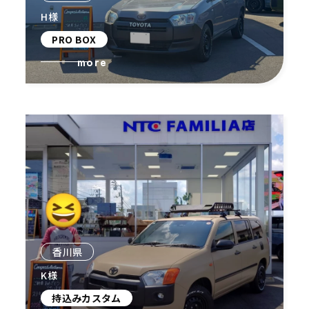
H様
PRO BOX
more
香川県
K様
持込みカスタム