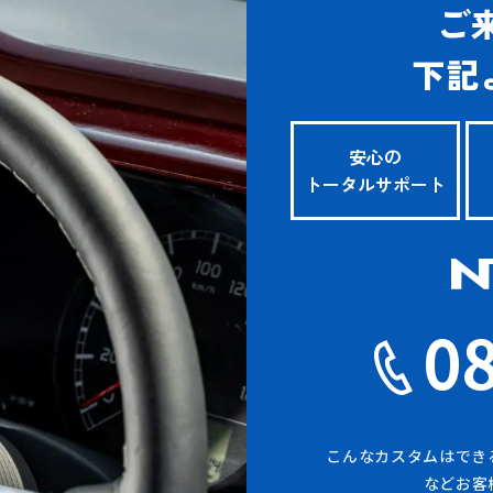
ご
下記
安心の
トータルサポート
0
こんなカスタムはでき
などお客