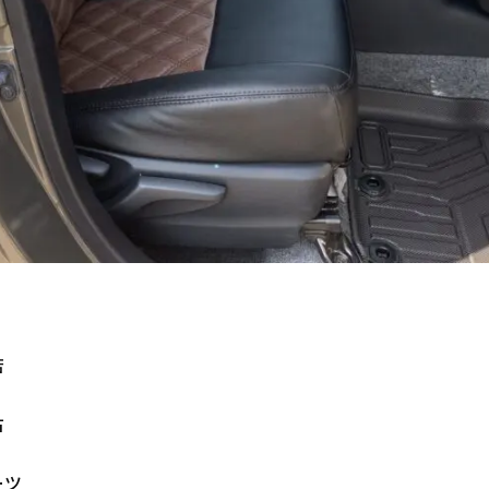
店
古
ーツ